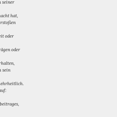
 seiner
acht hat,
erstoßen
it oder
rägen oder
rhalten,
h sein
ehrheitlich.
uf:
beitrages,