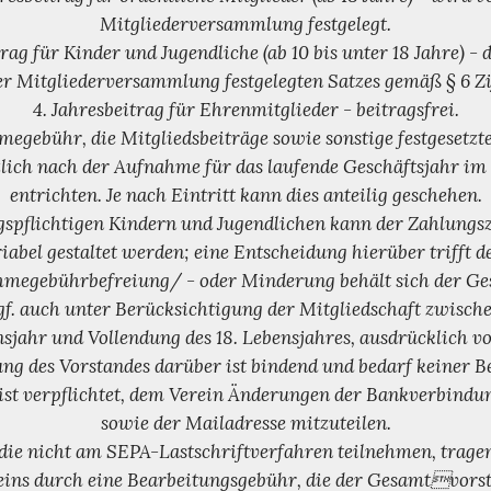
Mitgliederversammlung festgelegt.
trag für Kinder und Jugendliche (ab 10 bis unter 18 Jahre) - d
er Mitgliederversammlung festgelegten Satzes gemäß § 6 Zif
4. Jahresbeitrag für Ehrenmitglieder - beitragsfrei.
megebühr, die Mitgliedsbeiträge sowie sonstige festgesetzte
lich nach der Aufnahme für das laufende Geschäftsjahr im
entrichten. Je nach Eintritt kann dies anteilig geschehen.
agspflichtigen Kindern und Jugendlichen kann der Zahlungs
bel gestaltet werden; eine Entscheidung hierüber trifft
hmegebührbefreiung/ - oder Minderung behält sich der G
gf. auch unter Berücksichtigung der Mitgliedschaft zwisch
sjahr und Vollendung des 18. Lebensjahres, ausdrücklich vo
ng des Vorstandes darüber ist bindend und bedarf keiner 
 ist verpflichtet, dem Verein Änderungen der Bankverbindun
sowie der Mailadresse mitzuteilen.
, die nicht am SEPA-Lastschriftverfahren teilnehmen, trage
ns durch eine Bearbeitungsgebühr, die der Gesamtvorsta