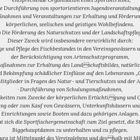
· entsprechende Organisation eines Sportbetriebes,
die Durchführung von sportorientieren Jugendveranstaltung
ßnahmen und Veranstaltungen zur Erhaltung und Förderun
körperlichen, seelischen und geistigen Wohlbefindens.
) Die Förderung des Naturschutzes und der Landschaftspfle
Dieser Zweck wird insbesondere verwirklicht durch:
ge und Pflege des Fischbestandes in den Vereinsgewässern 
der Berücksichtigung von Artenschutzprogramm,
aßnahmen zur Erhaltung des Landschaftsbildes, natürlich
d Bekämpfung schädlicher Einflüsse auf den Lebensraum 
Mitglieder in Fragen des Natur- und Tierschutzes und der 
· Durchführung von Schulungsmaßnahmen,
keiten zum Zwecke der körperlichen Ertüchtigung und G
ung oder zum Kauf von Gewässern, Unterkunftshäusern und
Einrichtungen sowie Booten und dazu gehörigen Anlagen.
t sich die Sportfischergemeinschaft zum Ziel gesetzt, die 
Biggehauptdamm zu unterhalten und zu pflegen.
g ist Mittelpunkt des Vereinslebens und deshalb mit Mi