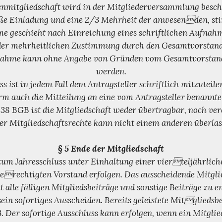
enmitgliedschaft wird in der Mitgliederversammlung besch
ße Einladung und eine 2/3 Mehrheit der anwesenden, st
me geschieht nach Einreichung eines schriftlichen Aufnah
der mehrheitlichen Zustimmung durch den Gesamtvorstand
nahme kann ohne Angabe von Gründen vom Gesamtvorstan
werden.
ss ist in jedem Fall dem Antragsteller schriftlich mitzuteile
orm auch die Mitteilung an eine vom Antragsteller benannte
38 BGB ist die Mitgliedschaft weder übertragbar, noch ver
r Mitgliedschaftsrechte kann nicht einem anderen überla
§ 5 Ende der Mitgliedschaft
r zum Jahresschluss unter Einhaltung einer vierteljährlic
erechtigten Vorstand erfolgen. Das ausscheidende Mitglied 
 alle fälligen Mitgliedsbeiträge und sonstige Beiträge zu e
sein sofortiges Ausscheiden. Bereits geleistete Mitgliedsb
3. Der sofortige Ausschluss kann erfolgen, wenn ein Mitglie