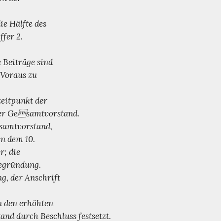
ie Hälfte des
fer 2.
 Beiträge sind
 Voraus zu
zeitpunkt der
 der Gesamtvorstand.
esamtvorstand,
en dem 10.
r; die
Begründung.
g, der Anschrift
n den erhöhten
nd durch Beschluss festsetzt.