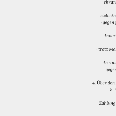
· ehru
· sich e
· gegen
· inne
· trotz M
· in so
gegen
4. Über den
5.
· Zahlung