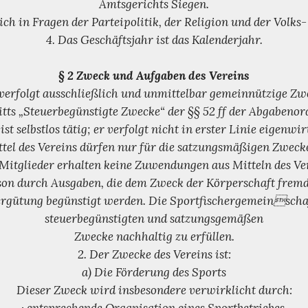
Amtsgerichts Siegen.
sich in Fragen der Parteipolitik, der Religion und der Volks-
4. Das Geschäftsjahr ist das Kalenderjahr.
§ 2 Zweck und Aufgaben des Vereins
 verfolgt ausschließlich und unmittelbar gemeinnützige Z
itts „Steuerbegünstigte Zwecke“ der §§ 52 ff der Abgabenor
ist selbstlos tätig; er verfolgt nicht in erster Linie eigenwir
tel des Vereins dürfen nur für die satzungsmäßigen Zwec
Mitglieder erhalten keine Zuwendungen aus Mitteln des Ver
son durch Ausgaben, die dem Zweck der Körperschaft fremd
rgütung begünstigt werden. Die Sportfischergemeinschaft
steuerbegünstigten und satzungsgemäßen
Zwecke nachhaltig zu erfüllen.
2. Der Zwecke des Vereins ist:
a) Die Förderung des Sports
Dieser Zweck wird insbesondere verwirklicht durch: