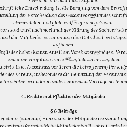
· Verweis mit oder ohne Auflage.
schriftliche Entscheidung ist die Berufung von dem Betroff
Zustellung der Entscheidung des Gesamtvorstandes schrift
einzureichen und gleichzeitig zu begründen.
vorstand wird nach nochmaliger Klärung des Sachverhalte
 und der Mitgliederversammlung den Entscheid bestätigen
aufheben.
itglieder haben keinen Anteil am Vereinsvermögen. Vere
sind ohne Vergütung unverzüglich zurückzugeben.
ustritt bzw. Ausschluss verlieren die betroffene(n) Person(e
der des Vereins, insbesondere die Benutzung der Vereinsei
sofern keine besonderen anderslautenden Verträge bestehen
C. Rechte und Pflichten der Mitglieder
§ 6 Beiträge
egebühr (einmalig) - wird von der Mitgliederversammlung 
hresbeitrag für ordentliche Mitglieder (ab 18 Jahre) - wird v