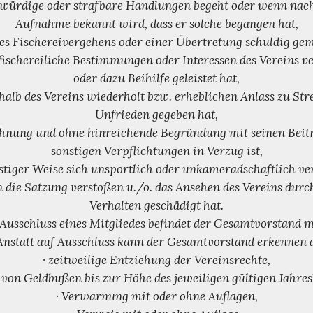
nwürdige oder strafbare Handlungen begeht oder wenn nach
Aufnahme bekannt wird, dass er solche begangen hat,
ines Fischereivergehens oder einer Übertretung schuldig gem
 fischereiliche Bestimmungen oder Interessen des Vereins v
oder dazu Beihilfe geleistet hat,
rhalb des Vereins wiederholt bzw. erheblichen Anlass zu Stre
Unfrieden gegeben hat,
ahnung und ohne hinreichende Begründung mit seinen Beit
sonstigen Verpflichtungen in Verzug ist,
nstiger Weise sich unsportlich oder unkameradschaftlich ve
 die Satzung verstoßen u./o. das Ansehen des Vereins durc
Verhalten geschädigt hat.
 Ausschluss eines Mitgliedes befindet der Gesamtvorstand m
 Anstatt auf Ausschluss kann der Gesamtvorstand erkennen a
· zeitweilige Entziehung der Vereinsrechte,
 von Geldbußen bis zur Höhe des jeweiligen gültigen Jahres
· Verwarnung mit oder ohne Auflagen,